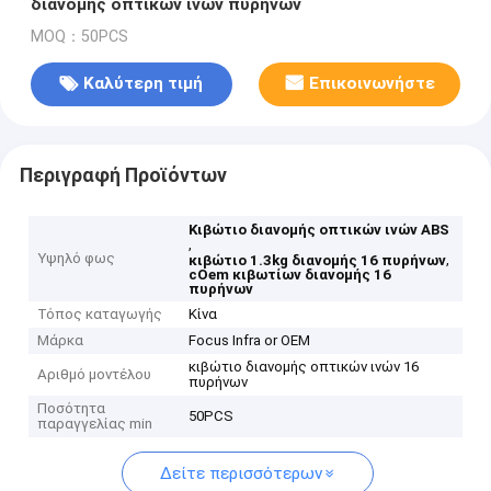
διανομής οπτικών ινών πυρήνων
MOQ：50PCS
Καλύτερη τιμή
Επικοινωνήστε
Περιγραφή Προϊόντων
Κιβώτιο διανομής οπτικών ινών ABS
,
Υψηλό φως
,
κιβώτιο 1.3kg διανομής 16 πυρήνων
cOem κιβωτίων διανομής 16
πυρήνων
Τόπος καταγωγής
Κίνα
Μάρκα
Focus Infra or OEM
κιβώτιο διανομής οπτικών ινών 16
Αριθμό μοντέλου
πυρήνων
Ποσότητα
50PCS
παραγγελίας min
Δείτε περισσότερων