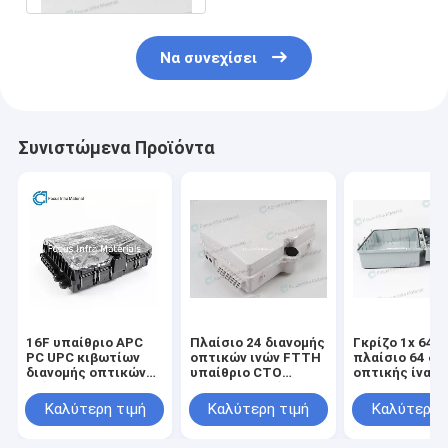
Να συνεχίσει
Συνιστώμενα Προϊόντα
16F υπαίθριο APC
Πλαίσιο 24 διανομής
Γκρίζο 1x 64 
PC UPC κιβωτίων
οπτικών ινών FTTH
πλαίσιο 64 δι
διανομής οπτικών
υπαίθριο CTO
οπτικής ίνας 
ινών 12 16 πυρήνες
πυρήνων κιβώτιο
πυρήνας
IP68 8
Καλύτερη τιμή
Καλύτερη τιμή
Καλύτερη 