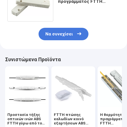
προγράμματος FTTH
συρρικνώνεται το κιβώτιο
προστασίας καλωδίων
εσωτερικό
Να συνεχίσει
Συνιστώμενα Προϊόντα
Προστασία τήξης
FTTH πτώσης
Η θερμότητα 
οπτικών ινών ABS
καλωδίων κοινό
προγράμματο
FTTH γύρω από το
εξαρτήσεων ABS
FTTH