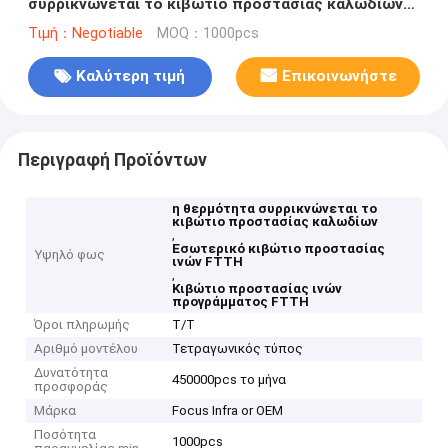
συρρικνώνεται το κιβώτιο προστασίας καλωδίων
εσωτερικό
Τιμή：Negotiable
MOQ：1000pcs
Καλύτερη τιμή
Επικοινωνήστε
Περιγραφή Προϊόντων
η θερμότητα συρρικνώνεται το
κιβώτιο προστασίας καλωδίων
,
Εσωτερικό κιβώτιο προστασίας
Υψηλό φως
ινών FTTH
,
Κιβώτιο προστασίας ινών
προγράμματος FTTH
Όροι πληρωμής
T/T
Αριθμό μοντέλου
Τετραγωνικός τύπος
Δυνατότητα
450000pcs το μήνα
προσφοράς
Μάρκα
Focus Infra or OEM
Ποσότητα
1000pcs