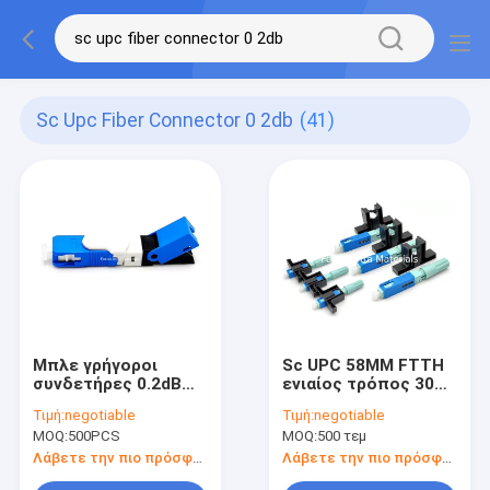
Sc Upc Fiber Connector 0 2db
(41)
Μπλε γρήγοροι
Sc UPC 58MM FTTH
συνδετήρες 0.2dB
ενιαίος τρόπος 30N
οπτικών ινών Sc
συνδετήρων
Τιμή:
negotiable
Τιμή:
negotiable
UPC FTTH για το
οπτικών ινών
MOQ:
500PCS
MOQ:
500 τεμ
δίκτυο
γρήγορος
Λάβετε την πιο πρόσφατη τιμή
Λάβετε την πιο πρόσφατη τιμή