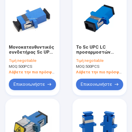
Μονοκατευθυντικός
Το Sc UPC LC
συνδετήρας Sc UPC
προσαρμοστών
προσαρμοστών
οπτικών ινών OM3
Τιμή:
negotiable
Τιμή:
negotiable
οπτικών ινών
OM4 συνδέει τον
MOQ:
500PCS
MOQ:
500PCS
τρόπου Singl
ενιαίο τρόπο
Λάβετε την πιο πρόσφατη τιμή
Λάβετε την πιο πρόσφατη τιμή
Επικοινωνήστε
Επικοινωνήστε
Σπίτι
Προϊόντα
Περίπου εμείς