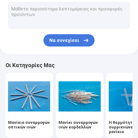
Περάτωση συναρμογών οπτικών ινών
Κιβώτιο λήξης οπτικών ινών
Κιβώτιο διανομής οπτικών ινών
Να συνεχίσει
Γρήγοροι συνδετήρες οπτικών ινών
Κιβώτιο προστασίας καλωδίων
Οι Κατηγορίες Μας
Δεσμοί καλωδίων φερμουάρ
Εξαρτήματα FTTH
Μανίκια συναρμογών
Μανίκι συναρμογών
Η θερμότητα 
οπτικών ινών
ινών κορδελλών
συρρικνώνετα
μανίκια