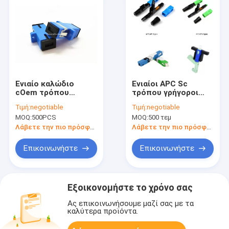
Ενιαίο καλώδιο
Ενιαίοι APC Sc
cOem τρόπου
τρόπου γρήγοροι
Matings Sc UPC 1000
συνδετήρες 0.9mm
Τιμή:
negotiable
Τιμή:
negotiable
προσαρμοστών
2mm 3mm οπτικών
MOQ:
500PCS
MOQ:
500 τεμ
οπτικών ινών
ινών
Λάβετε την πιο πρόσφατη τιμή
Λάβετε την πιο πρόσφατη τιμή
Επικοινωνήστε
Επικοινωνήστε
Εξοικονομήστε το χρόνο σας
Ας επικοινωνήσουμε μαζί σας με τα
καλύτερα προϊόντα.