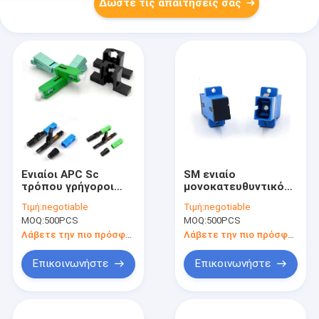
Δώστε τις απαιτήσεις σας
Ενιαίοι APC Sc
SM ενιαίο
τρόπου γρήγοροι
μονοκατευθυντικό
συνδετήρες 0.9mm
APC προσαρμοστών
Τιμή:
negotiable
Τιμή:
negotiable
2mm 3mm οπτικών
οπτικών ινών Sc
MOQ:
500PCS
MOQ:
500PCS
ινών
UPC SX τρόπου στο
UPC
Λάβετε την πιο πρόσφατη τιμή
Λάβετε την πιο πρόσφατη τιμή
Επικοινωνήστε
Επικοινωνήστε