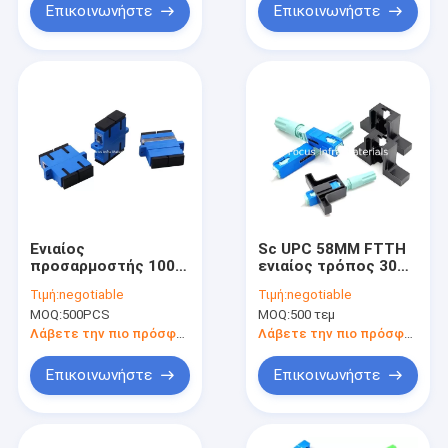
Επικοινωνήστε
Επικοινωνήστε
Ενιαίος
Sc UPC 58MM FTTH
προσαρμοστής 1000
ενιαίος τρόπος 30N
Sc ινών τρόπου
συνδετήρων
Τιμή:
negotiable
Τιμή:
negotiable
οπτικών ινών UPC
οπτικών ινών
MOQ:
500PCS
MOQ:
500 τεμ
Matings
γρήγορος
Λάβετε την πιο πρόσφατη τιμή
Λάβετε την πιο πρόσφατη τιμή
Επικοινωνήστε
Επικοινωνήστε