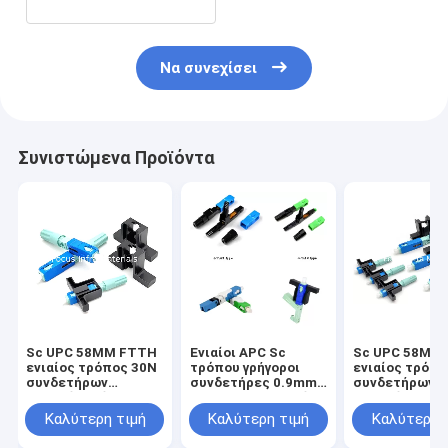
Να συνεχίσει
Συνιστώμενα Προϊόντα
Sc UPC 58MM FTTH
Ενιαίοι APC Sc
Sc UPC 58MM
ενιαίος τρόπος 30N
τρόπου γρήγοροι
ενιαίος τρόπο
συνδετήρων
συνδετήρες 0.9mm
συνδετήρων
οπτικών ινών
2mm 3mm οπτικών
οπτικών ινών
γρήγορος
ινών
γρήγορος
Καλύτερη τιμή
Καλύτερη τιμή
Καλύτερη 