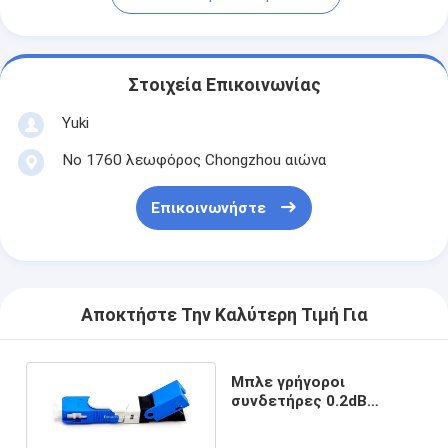
Στοιχεία Επικοινωνίας
Yuki
Νο 1760 λεωφόρος Chongzhou αιώνα
Επικοινωνήστε
Αποκτήστε Την Καλύτερη Τιμή Για
Μπλε γρήγοροι
συνδετήρες 0.2dB
οπτικών ινών Sc UPC
FTTH για το δίκτυο