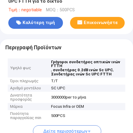
UPC FTTH για το δίκτυο
Τιμή：negotiable
MOQ：500PCS
Καλύτερη τιμή
Επικοινωνήστε
Περιγραφή Προϊόντων
Γρήγοροι συνδετήρες οπτικών ινών
FTTH
Υψηλό φως
,
,
συνδετήρας 0.2dB ινών Sc UPC
Συνδετήρας ινών Sc UPC FTTH
Όροι πληρωμής
T/T
Αριθμό μοντέλου
SC UPC
Δυνατότητα
3000000per το μήνα
προσφοράς
Μάρκα
Focus Infra or OEM
Ποσότητα
500PCS
παραγγελίας min
Δείτε περισσότερων